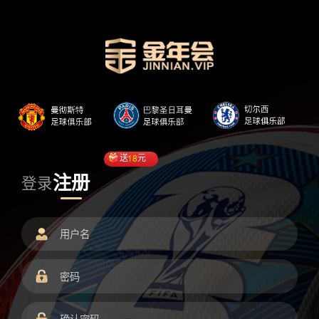
送
18
元
注册
登录