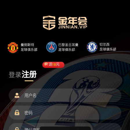
送
18
元
注册
登录